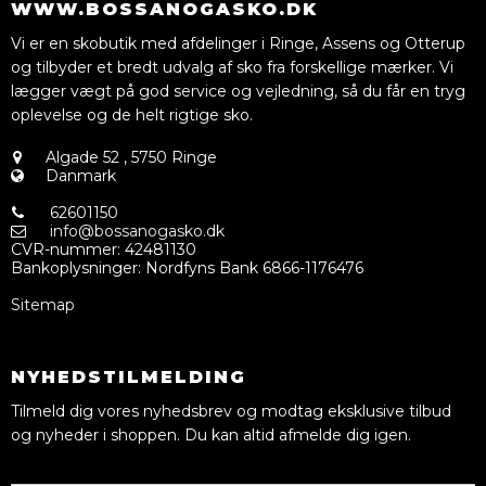
WWW.BOSSANOGASKO.DK
Vi er en skobutik med afdelinger i Ringe, Assens og Otterup
og tilbyder et bredt udvalg af sko fra forskellige mærker. Vi
lægger vægt på god service og vejledning, så du får en tryg
oplevelse og de helt rigtige sko.
Algade 52
,
5750 Ringe
Danmark
62601150
info@bossanogasko.dk
CVR-nummer
:
42481130
Bankoplysninger
:
Nordfyns Bank 6866-1176476
Sitemap
NYHEDSTILMELDING
Tilmeld dig vores nyhedsbrev og modtag eksklusive tilbud
og nyheder i shoppen. Du kan altid afmelde dig igen.