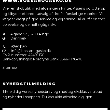
WWW.BOSSANOGASKO.DK
Vi er en skobutik med afdelinger i Ringe, Assens og Otterup
og tilbyder et bredt udvalg af sko fra forskellige mærker. Vi
lægger vægt på god service og vejledning, så du får en tryg
oplevelse og de helt rigtige sko.
Algade 52
,
5750 Ringe
Danmark
62601150
info@bossanogasko.dk
CVR-nummer
:
42481130
Bankoplysninger
:
Nordfyns Bank 6866-1176476
Sitemap
NYHEDSTILMELDING
Tilmeld dig vores nyhedsbrev og modtag eksklusive tilbud
og nyheder i shoppen. Du kan altid afmelde dig igen.