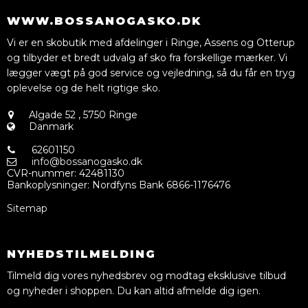
WWW.BOSSANOGASKO.DK
Vi er en skobutik med afdelinger i Ringe, Assens og Otterup
og tilbyder et bredt udvalg af sko fra forskellige mærker. Vi
lægger vægt på god service og vejledning, så du får en tryg
oplevelse og de helt rigtige sko.
Algade 52
,
5750 Ringe
Danmark
62601150
info@bossanogasko.dk
CVR-nummer
:
42481130
Bankoplysninger
:
Nordfyns Bank 6866-1176476
Sitemap
NYHEDSTILMELDING
Tilmeld dig vores nyhedsbrev og modtag eksklusive tilbud
og nyheder i shoppen. Du kan altid afmelde dig igen.