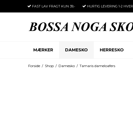
FAST LAV FRAGT
KUN 39,-
HURTIG LEVERING
1-2 HVE
MÆRKER
DAMESKO
HERRESKO
Forside
/
Shop
/
Damesko
/
Tamaris dameloafers