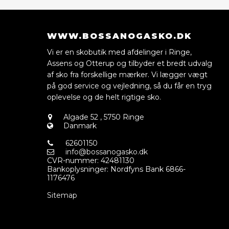
WWW.BOSSANOGASKO.DK
Vi er en skobutik med afdelinger i Ringe,
Assens og Otterup og tilbyder et bredt udvalg
af sko fra forskellige mærker. Vi lægger vægt
på god service og vejledning, så du får en tryg
oplevelse og de helt rigtige sko.
Algade 52
,
5750 Ringe
Danmark
62601150
info@bossanogasko.dk
CVR-nummer
:
42481130
Bankoplysninger
:
Nordfyns Bank 6866-
1176476
Sitemap