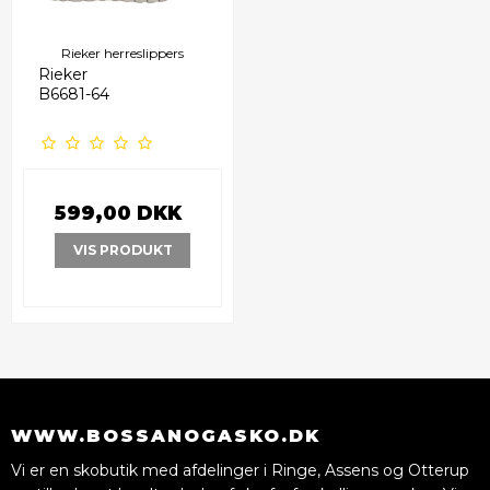
Rieker herreslippers
Rieker
B6681-64
599,00 DKK
VIS PRODUKT
WWW.BOSSANOGASKO.DK
Vi er en skobutik med afdelinger i Ringe, Assens og Otterup