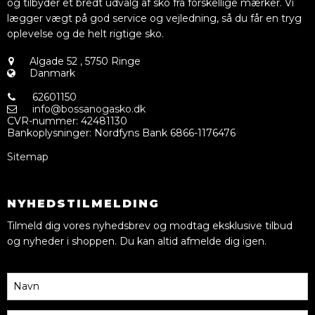
og tilbyder et bredt udvalg af sko fra forskellige mærker. Vi
lægger vægt på god service og vejledning, så du får en tryg
oplevelse og de helt rigtige sko.
Algade 52
,
5750 Ringe
Danmark
62601150
info@bossanogasko.dk
CVR-nummer
:
42481130
Bankoplysninger
:
Nordfyns Bank 6866-1176476
Sitemap
NYHEDSTILMELDING
Tilmeld dig vores nyhedsbrev og modtag eksklusive tilbud
og nyheder i shoppen. Du kan altid afmelde dig igen.