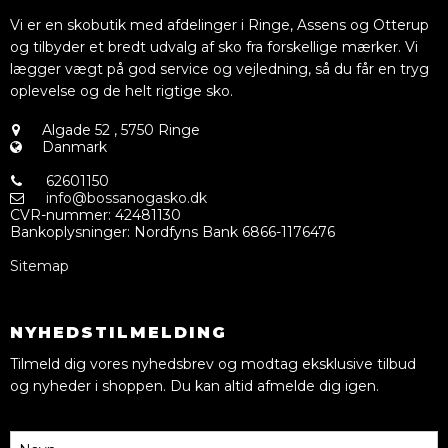
Vi er en skobutik med afdelinger i Ringe, Assens og Otterup
og tilbyder et bredt udvalg af sko fra forskellige mærker. Vi
lægger vægt på god service og vejledning, så du får en tryg
oplevelse og de helt rigtige sko.
Algade 52
,
5750 Ringe
Danmark
62601150
info@bossanogasko.dk
CVR-nummer
:
42481130
Bankoplysninger
:
Nordfyns Bank 6866-1176476
Sitemap
NYHEDSTILMELDING
Tilmeld dig vores nyhedsbrev og modtag eksklusive tilbud
og nyheder i shoppen. Du kan altid afmelde dig igen.