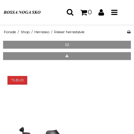
0
Forside
/
Shop
/
Herresko
/
Rieker herrestøvle
TILBUD